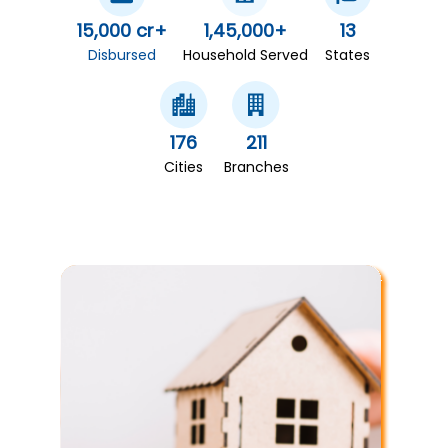
15,000 cr+
1,45,000+
13
Disbursed
Household Served
States
176
211
Cities
Branches