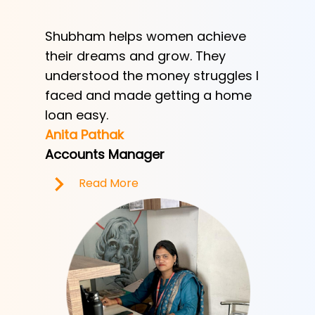
Shubham helps women achieve
Shubha
h
their dreams and grow. They
provid
ve her
understood the money struggles I
a low-
y
faced and made getting a home
helped
e.
loan easy.
by trad
Anita Pathak
Tony H
Accounts Manager
Office 
Read More
R