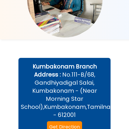
Kumbakonam
Branch
Address :
No.111-B/68,
Gandhiyadigal Salai,
Kumbakonam - (Near
Morning Star
School),Kumbakonam,Tamilnadu
- 612001
Get Direction