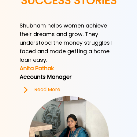
SUCCESS STORIES
Shubham helps women achieve
Shubha
h
their dreams and grow. They
provid
ve her
understood the money struggles I
a low-
y
faced and made getting a home
helped
e.
loan easy.
by trad
Anita Pathak
Tony H
Accounts Manager
Office 
Read More
R