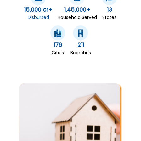
15,000 cr+
1,45,000+
13
Disbursed
Household Served
States
176
211
Cities
Branches