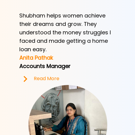
Shubham helps women achieve
Shubha
h
their dreams and grow. They
provid
ve her
understood the money struggles I
a low-
y
faced and made getting a home
helped
e.
loan easy.
by trad
Anita Pathak
Tony H
Accounts Manager
Office 
Read More
R