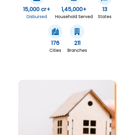
15,000 cr+
1,45,000+
13
Disbursed
Household Served
States
176
211
Cities
Branches